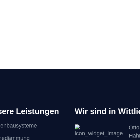
ere Leistungen
Wir sind in Wittl
kenbausysteme
Otto
Hah
medämmung