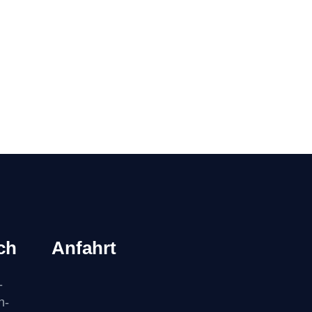
ich
Anfahrt
-
n-